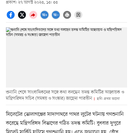
প্রকাশ: ২৭ আগস্ট ২০২৫, ১৫: ৫৫
শুনানি শেষে সাংবাদিকদের সঙ্গে কথা বলছেন তদন্ত কমিটির আহ্বায়ক ও
মন্ত্রিপরিষদ সচিব (সমন্বয় ও সংস্কার) জাহেদা পারভীন
ছবি: প্রথম আলো
সিলেটের ভোলাগঞ্জের সাদাপাথরে পাথর লুটের ঘটনায় গণশুনানি
করেছে মন্ত্রিপরিষদ বিভাগের গঠিত তদন্ত কমিটি। বুধবার দুপুরে
সিলেট সার্কিট হাউসে গণশুনানি হয়। এতে জানানো হয়, বেঁধে