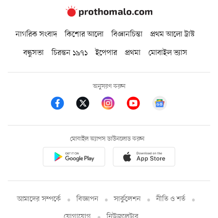
নাগরিক সংবাদ
কিশোর আলো
বিজ্ঞানচিন্তা
প্রথম আলো ট্রাস্ট
বন্ধুসভা
চিরন্তন ১৯৭১
ইপেপার
প্রথমা
মোবাইল ভ্যাস
অনুসরণ করুন
মোবাইল অ্যাপস ডাউনলোড করুন
আমাদের সম্পর্কে
বিজ্ঞাপন
সার্কুলেশন
নীতি ও শর্ত
যোগাযোগ
নিউজলেটার