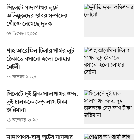
সিলেটে সাদাপাথর লুটে
অভিযুক্তদের স্থাবর সম্পদের
খোঁজে নেমেছে দুদক
০৭ ডিসেম্বর ২০২৫
শাহ আরেফিন টিলার পাথর লুট
ঠেকাতে বসানো হলো লোহার
বেষ্টনী
১৯ নভেম্বর ২০২৫
সিলেটে দুই ট্রাক সাদাপাথর জব্দ,
দুই চালককে দেড় লাখ টাকা
জরিমানা
২১ অক্টোবর ২০২৫
সাদাপাথর-বালু লুটের মামলার