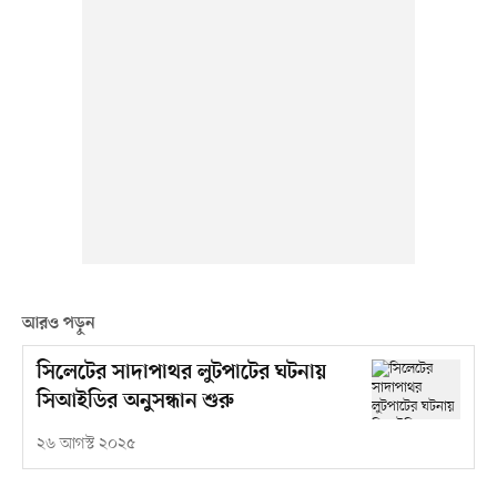
আরও পড়ুন
সিলেটের সাদাপাথর লুটপাটের ঘটনায়
সিআইডির অনুসন্ধান শুরু
২৬ আগস্ট ২০২৫