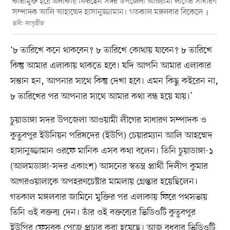
কারামুক্ত হয়ে এলাকায় ফিরছেন সদর উপজেলা আওয়ামী লীগের সাধারণ
সম্পাদক আলি আহাম্মেদ হাসানুজ্জামান। গতকাল মঙ্গলবার বিকেলে
ছবি: সংগৃহীত
‘৮ তারিখে কনে থাকবেন? ৮ তারিখে কোথায় যাবেন? ৮ তারিখে
কিন্তু আমার এলাকায় থাকতে হবে। যদি আপনি আমার এলাকার
সন্তান হন, আপনার সাথে কিন্তু দেখা হবে। এমন কিছু কইরেন না,
৮ তারিখের পর আপনার সাথে আমার কথা বন্ধ হয়ে যায়।’
চুয়াডাঙ্গা সদর উপজেলা আওয়ামী লীগের সাধারণ সম্পাদক ও
কুতুবপুর ইউনিয়ন পরিষদের (ইউপি) চেয়ারম্যান আলি আহম্মেদ
হাসানুজ্জামান ওরফে মানিক এসব কথা বলেন। তিনি চুয়াডাঙ্গা-১
(আলমডাঙ্গা-সদর একাংশ) আসনের স্বতন্ত্র প্রার্থী দিলীপ কুমার
আগরওয়ালাকে অপহরণচেষ্টার মামলায় গ্রেপ্তার হয়েছিলেন।
গতকাল মঙ্গলবার জামিনে মুক্তির পর এলাকায় ফিরে পথসভায়
তিনি ওই বক্তব্য দেন। তাঁর ওই বক্তব্যের ভিডিওটি কুতুবপুর
ইউপির ফেসবুক পেজে প্রচার করা হয়েছে। আজ বুধবার ভিডিওটি