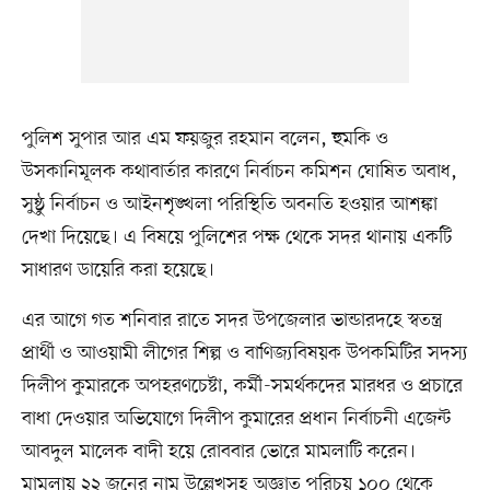
পুলিশ সুপার আর এম ফয়জুর রহমান বলেন, হুমকি ও
উসকানিমূলক কথাবার্তার কারণে নির্বাচন কমিশন ঘোষিত অবাধ,
সুষ্ঠু নির্বাচন ও আইনশৃঙ্খলা পরিস্থিতি অবনতি হওয়ার আশঙ্কা
দেখা দিয়েছে। এ বিষয়ে পুলিশের পক্ষ থেকে সদর থানায় একটি
সাধারণ ডায়েরি করা হয়েছে।
এর আগে গত শনিবার রাতে সদর উপজেলার ভান্ডারদহে স্বতন্ত্র
প্রার্থী ও আওয়ামী লীগের শিল্প ও বাণিজ্যবিষয়ক উপকমিটির সদস্য
দিলীপ কুমারকে অপহরণচেষ্টা, কর্মী-সমর্থকদের মারধর ও প্রচারে
বাধা দেওয়ার অভিযোগে দিলীপ কুমারের প্রধান নির্বাচনী এজেন্ট
আবদুল মালেক বাদী হয়ে রোববার ভোরে মামলাটি করেন।
মামলায় ২২ জনের নাম উল্লেখসহ অজ্ঞাত পরিচয় ১০০ থেকে