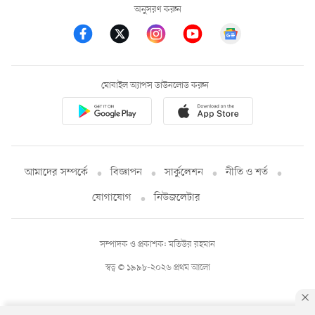
অনুসরণ করুন
মোবাইল অ্যাপস ডাউনলোড করুন
আমাদের সম্পর্কে
বিজ্ঞাপন
সার্কুলেশন
নীতি ও শর্ত
যোগাযোগ
নিউজলেটার
সম্পাদক ও প্রকাশক: মতিউর রহমান
স্বত্ব © ১৯৯৮-২০২৬ প্রথম আলো