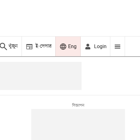
খুঁজুন
ই-পেপার
Login
Eng