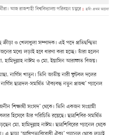
র্থীরা। আজ রাজশাহী বিশ্ববিদ্যালয় পরিবহন চত্বরে
ছবি: প্রথম আলো
ক্রীড়া ও খেলাধুলা সম্পাদক। এই পদে প্রতিদ্বন্দ্বিতা
নের মধ্যে লড়াই হবে ধারণা করা হচ্ছে। তাঁরা হলেন
মো. হামিদুল্লাহ নাঈম ও মো. ইয়াসিন আরাফাত বিজয়।
া. নার্গিস খাতুন। তিনি জাতীয় নারী ফুটবল দলের
র্গিস ছাত্রদল-সমর্থিত ‘ঐক্যবদ্ধ নতুন প্রজন্ম’ প্যানেল
র্বজনীন শিক্ষার্থী সংসদ’ থেকে। তিনি একজন সংগ্রামী
বলার হিসেবে তাঁর পরিচিতি রয়েছে। ছাত্রশিবির-সমর্থিত
লড়ছেন মো. হামিদুল্লাহ নাঈম। ছাত্রশিবিরের প্যানেল থেকে
। এ ছাড়া ‘আধিপত্যবিরোধী ঐক্য’ প্যানেল থেকে লড়াই