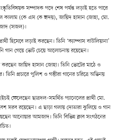
 সংস্কৃতিবিষয়ক সম্পাদক পদে শেষ পর্যন্ত লড়াই হতে পারে
উল কালাম (কে এস কে হৃদয়), জায়িদ হাসান জোহা, মো.
মজাদ (সজল)।
প্রার্থী হিসেবে লড়াই করছেন। তিনি ‘ক্যাম্পাস বাউলিয়ানা’
নি গান গেয়ে ভোট চেয়ে আলোচনায় রয়েছেন।
দ্বিতা করছেন জায়িদ হাসান জোহা। তিনি ভোটের মাঠে ও
তিনি প্রচারে পুলিশ ও গম্ভীরা গানের চরিত্রে অভিনয়
ই ফেলেছেন ছাত্রদল–সমর্থিত প্যানেলের প্রার্থী মো.
বেশ সরব রয়েছেন। এ ছাড়া গলায় দোতারা ঝুলিয়ে ও গান
য়েছেন আনোয়ার আমজাদ। তিনি বিভিন্ন ক্লাব সংগঠনের
রিচিত।