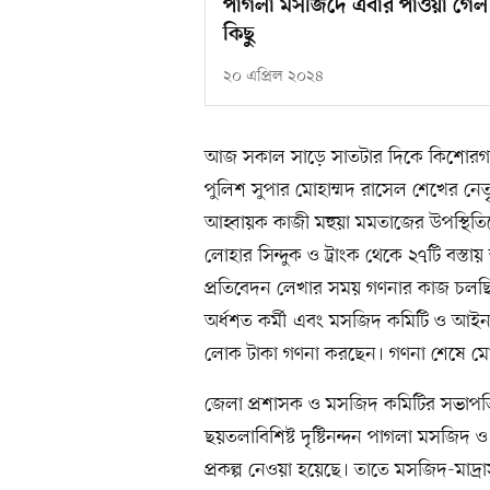
পাগলা মসজিদে এবার পাওয়া গেল র
কিছু
২০ এপ্রিল ২০২৪
আজ সকাল সাড়ে সাতটার দিকে কিশোরগঞ্
পুলিশ সুপার মোহাম্মদ রাসেল শেখের নেতৃত্
আহ্বায়ক কাজী মহুয়া মমতাজের উপস্থিতিত
লোহার সিন্দুক ও ট্রাংক থেকে ২৭টি বস্ত
প্রতিবেদন লেখার সময় গণনার কাজ চলছিল। ম
অর্ধশত কর্মী এবং মসজিদ কমিটি ও আইনশৃ
লোক টাকা গণনা করছেন। গণনা শেষে মো
জেলা প্রশাসক ও মসজিদ কমিটির সভাপ
ছয়তলাবিশিষ্ট দৃষ্টিনন্দন পাগলা মসজিদ 
প্রকল্প নেওয়া হয়েছে। তাতে মসজিদ-মাদ্র