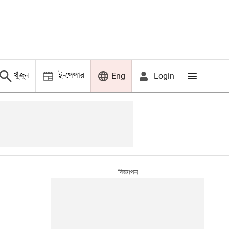
খুঁজুন
ই-পেপার
Login
Eng