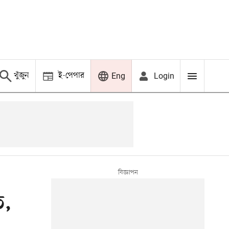
খুঁজুন
ই-পেপার
Login
Eng
ি,