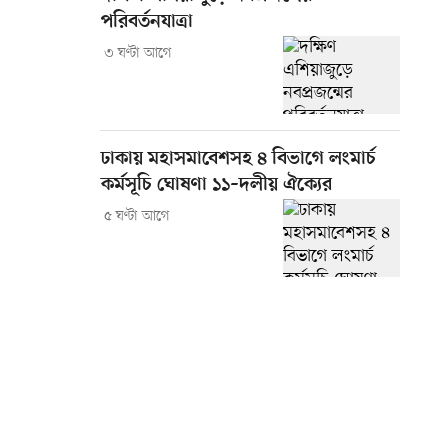
পরিবর্তনযাত্রা
৩ ঘণ্টা আগে
ঢাকায় মহাসমাবেশসহ ৪ বিভাগে লংমার্চ
কর্মসূচি ঘোষণা ১১–দলীয় ঐক্যের
৫ ঘণ্টা আগে