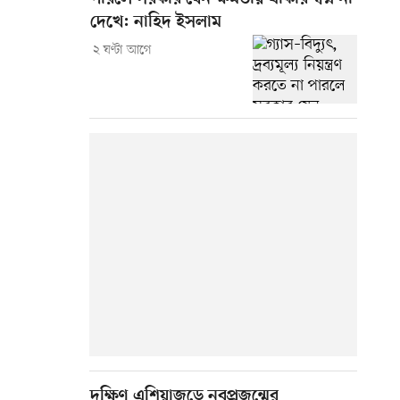
দেখে: নাহিদ ইসলাম
২ ঘণ্টা আগে
দক্ষিণ এশিয়াজুড়ে নবপ্রজন্মের