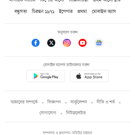
নাগরিক সংবাদ
কিশোর আলো
বিজ্ঞানচিন্তা
প্রথম আলো ট্রাস্ট
বন্ধুসভা
চিরন্তন ১৯৭১
ইপেপার
প্রথমা
মোবাইল ভ্যাস
অনুসরণ করুন
মোবাইল অ্যাপস ডাউনলোড করুন
আমাদের সম্পর্কে
বিজ্ঞাপন
সার্কুলেশন
নীতি ও শর্ত
যোগাযোগ
নিউজলেটার
সম্পাদক ও প্রকাশক: মতিউর রহমান