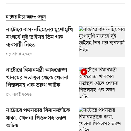
নাটোর নিয়ে আরও পড়ুন
নাটোরে বাস-নছিমনের মুখোমুখি
সংঘর্ষে দুই ভাইসহ তিন গরু
ব্যবসায়ী নিহত
০৮ আগস্ট ২০২৬
নাটোরে বিমানমন্ত্রী আফরোজা
খানমের সভাস্থল থেকে খেলনা
পিস্তলসহ এক তরুণ আটক
০৭ আগস্ট ২০২৬
নাটোরে পথসভায় বিমানমন্ত্রীকে
ধাক্কা, খেলনা পিস্তলসহ তরুণ
আটক