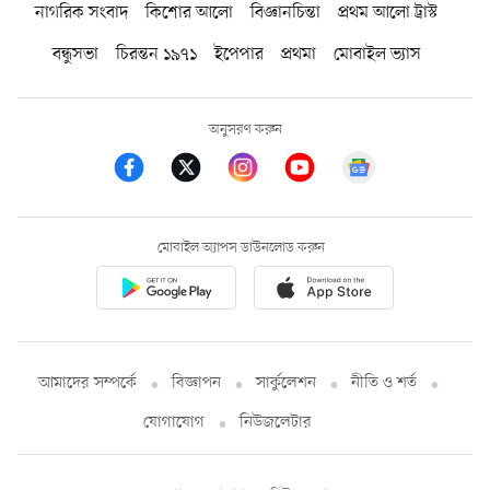
নাগরিক সংবাদ
কিশোর আলো
বিজ্ঞানচিন্তা
প্রথম আলো ট্রাস্ট
বন্ধুসভা
চিরন্তন ১৯৭১
ইপেপার
প্রথমা
মোবাইল ভ্যাস
অনুসরণ করুন
মোবাইল অ্যাপস ডাউনলোড করুন
আমাদের সম্পর্কে
বিজ্ঞাপন
সার্কুলেশন
নীতি ও শর্ত
যোগাযোগ
নিউজলেটার