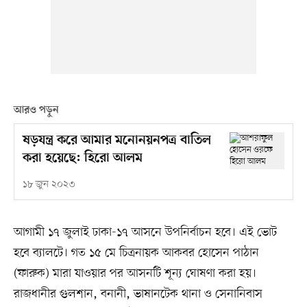
আরও পড়ুন
ষড়যন্ত্র করে আমার মনোনয়নপত্র বাতিল
করা হয়েছে: হিরো আলম
১৮ জুন ২০২৩
আগামী ১৭ জুলাই ঢাকা-১৭ আসনে উপনির্বাচন হবে। এই ভোট
হবে ব্যালটে। গত ১৫ মে চিত্রনায়ক আকবর হোসেন পাঠান
(ফারুক) মারা যাওয়ার পর আসনটি শূন্য ঘোষণা করা হয়।
রাজধানীর গুলশান, বনানী, ভাষানটেক থানা ও সেনানিবাস