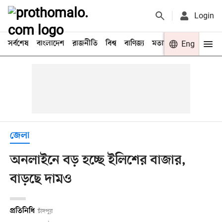
Login
সর্বশেষ
বাংলাদেশ
রাজনীতি
বিশ্ব
বাণিজ্য
মতামত
খেলা
Eng
বিনো
জেলা
অনলাইনে বড় হচ্ছে ইলিশের বাজার,
বাড়ছে দামও
প্রতিনিধি
চাঁদপুর