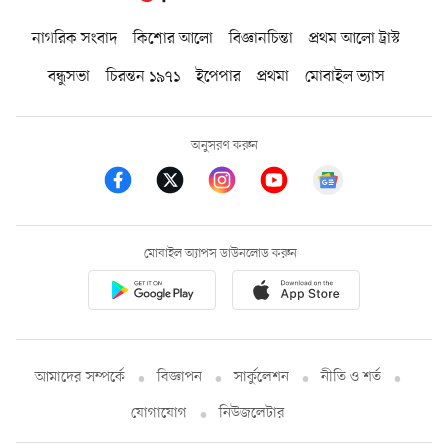
নাগরিক সংবাদ
কিশোর আলো
বিজ্ঞানচিন্তা
প্রথম আলো ট্রাস্ট
বন্ধুসভা
চিরন্তন ১৯৭১
ইপেপার
প্রথমা
মোবাইল ভ্যাস
অনুসরণ করুন
মোবাইল অ্যাপস ডাউনলোড করুন
আমাদের সম্পর্কে
বিজ্ঞাপন
সার্কুলেশন
নীতি ও শর্ত
যোগাযোগ
নিউজলেটার