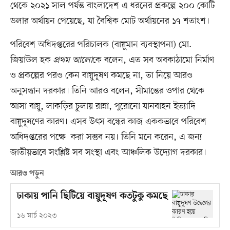
থেকে ২০২১ সাল পর্যন্ত বাংলাদেশ এ ধরনের প্রকল্পে ২০০ কোটি
ডলার অর্থায়ন পেয়েছে, যা বৈশ্বিক মোট অর্থায়নের ১৭ শতাংশ।
পরিবেশ অধিদপ্তরের পরিচালক (বায়ুমান ব্যবস্থাপনা) মো.
জিয়াউল হক
প্রথম আলো
কে বলেন, এত সব অবকাঠামো নির্মাণ
ও প্রকল্পের পরও কেন বায়ুদূষণ কমছে না, তা নিয়ে আরও
অনুসন্ধান দরকার। তিনি আরও বলেন, সীমান্তের ওপার থেকে
আসা বায়ু, লাকড়ির চুলায় রান্না, পুরোনো যানবাহন ইত্যাদি
বায়ুদূষণের কারণ। এসব উৎস বন্ধের কাজ এককভাবে পরিবেশ
অধিদপ্তরের পক্ষে করা সম্ভব নয়। তিনি মনে করেন, এ জন্য
জাতীয়ভাবে সংশ্লিষ্ট সব সংস্থা এবং আঞ্চলিক উদ্যোগ দরকার।
আরও পড়ুন
ঢাকায় পানি ছিটিয়ে বায়ুদূষণ কতটুকু কমছে
১৬ মার্চ ২০২৩