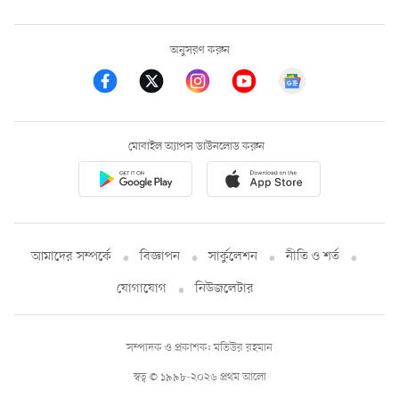
অনুসরণ করুন
মোবাইল অ্যাপস ডাউনলোড করুন
আমাদের সম্পর্কে
বিজ্ঞাপন
সার্কুলেশন
নীতি ও শর্ত
যোগাযোগ
নিউজলেটার
সম্পাদক ও প্রকাশক: মতিউর রহমান
স্বত্ব © ১৯৯৮-২০২৬ প্রথম আলো