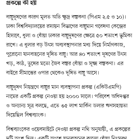
প্রকল্পে কী হয়
বায়ুদূষণের কারণ মূলত অতি ক্ষুদ্র বস্তুকণা (পিএম ২.৫ ও ১০)।
ঢাকা বিশ্ববিদ্যালয়ের রসায়ন বিভাগের বায়ুমান গবেষণা কেন্দ্রের
হিসাবে, ধুলা ও ধোঁয়া ঢাকার বায়ুদূষণের ক্ষেত্রে ৫০ শতাংশ ভূমিকা
রাখে। এ ধুলার বড় উৎস অব্যবস্থাপনার মধ্য দিয়ে নির্মাণকাজ,
পুরোনো যানবাহনের দূষিত বায়ু। আর ৪০ শতাংশ দূষণের উৎস
খড়, কাঠ, তুষের মতো জৈব বস্তুর ধোঁয়া ও সূক্ষ্ম বস্তুকণা। এর
বাইরে সীমান্তের ওপার থেকেও দূষিত বায়ু আসে।
বায়ুদূষণ নিয়ন্ত্রণে বায়ুর মান ব্যবস্থাপনা প্রকল্প (একিউএমপি)
নামের একটি প্রকল্প নেওয়া হয় ২০০০ সালে। পরিবেশ অধিদপ্তর
ও অন্যান্য সূত্র বলছে, এতে ৩৫ লাখ মার্কিন ডলার ঋণসহায়তা
দিয়েছিল বিশ্বব্যাংক।
বিশ্বব্যাংকের ওয়েবসাইটে দেওয়া প্রকল্প নথি অনুযায়ী, এ প্রকল্পের
দুটি অংশ ছিল। একটি অংশে যানবাহনের কালো ধোঁয়া নিঃসরণ