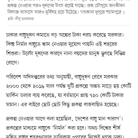
প্রকল্প নেওয়ার পরও দূষণের উৎস রয়েই যাচ্ছে। শুষ্ক মৌসুমে জনজীবন
বিষাক্ত বাতাসে আরও দুর্বিষহ হয়ে উঠেছে। গতকাল দুপুরে শ্যামপুরে
ছবি: দীপু মালাকার
ঢাকার বায়ুদূষণ কমাতে বড় অঙ্কের টাকা খরচ করেছে সরকার।
কিন্তু নির্মল বায়ুতে শ্বাস নেওয়ার সুযোগ পায়নি এই শহরের
শিশুরা। উল্টো দূষণের কারণে নানা বয়সের মানুষ ভুগছে বিভিন্ন
রোগে।
পরিবেশ অধিদপ্তরের তথ্য অনুযায়ী, বায়ুদূষণ রোধে সরকার
২০০০ থেকে ২০১৯ সাল পর্যন্ত দুটি প্রকল্পে অন্তত সাড়ে ছয় কোটি
মার্কিন ডলার ব্যয় করেছে, যা বর্তমানে প্রায় ৭২০ কোটি টাকার
সমান। এর বাইরে ছোট ছোট কিছু প্রকল্প বাস্তবায়িত হয়েছে।
প্রকল্প নেওয়ার আগে বলা হয়েছিল, ‘দেশের বায়ু মান খারাপ’।
প্রকল্পের মাধ্যমে বায়ুকে ‘নির্মল’ করা হবে। অথচ বিশ্বের শীর্ষ
দূষিত বায়ুর শহরগুলোর তালিকায় ওপরের দিকেই থাকে ঢাকা।