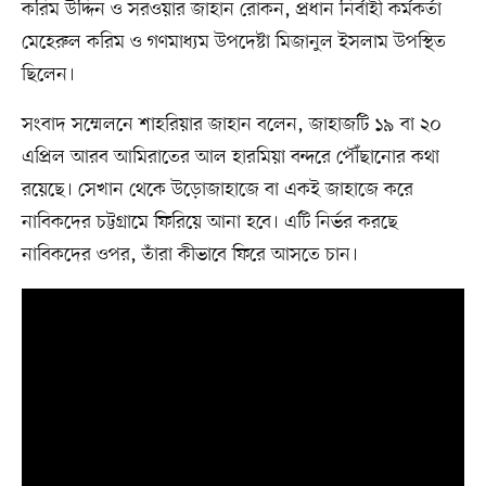
করিম উদ্দিন ও সরওয়ার জাহান রোকন, প্রধান নির্বাহী কর্মকর্তা
মেহেরুল করিম ও গণমাধ্যম উপদেষ্টা মিজানুল ইসলাম উপস্থিত
ছিলেন।
সংবাদ সম্মেলনে শাহরিয়ার জাহান বলেন, জাহাজটি ১৯ বা ২০
এপ্রিল আরব আমিরাতের আল হারমিয়া বন্দরে পৌঁছানোর কথা
রয়েছে। সেখান থেকে উড়োজাহাজে বা একই জাহাজে করে
নাবিকদের চট্টগ্রামে ফিরিয়ে আনা হবে। এটি নির্ভর করছে
নাবিকদের ওপর, তাঁরা কীভাবে ফিরে আসতে চান।