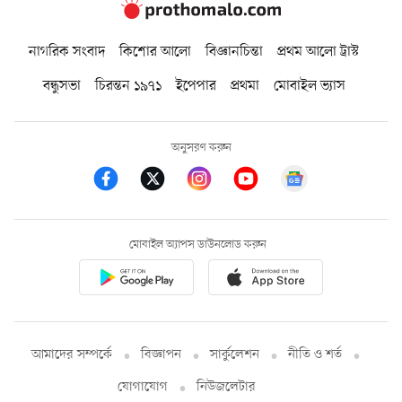
নাগরিক সংবাদ
কিশোর আলো
বিজ্ঞানচিন্তা
প্রথম আলো ট্রাস্ট
বন্ধুসভা
চিরন্তন ১৯৭১
ইপেপার
প্রথমা
মোবাইল ভ্যাস
অনুসরণ করুন
মোবাইল অ্যাপস ডাউনলোড করুন
আমাদের সম্পর্কে
বিজ্ঞাপন
সার্কুলেশন
নীতি ও শর্ত
যোগাযোগ
নিউজলেটার