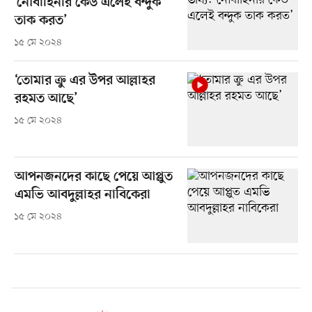
‘নৌবাহিনীর কেউ এলেই বন্দুক
তাক করত’
১৫ মে ২০২৪
‘তোমার ক্রু এর উপর আল্লাহর
রহমত আছে’
১৫ মে ২০২৪
আপনজনদের কাছে পেয়ে আপ্লুত
এমভি আবদুল্লাহর নাবিকেরা
১৫ মে ২০২৪