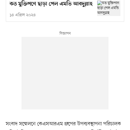
কত মুক্তিপণে ছাড়া পেল এমভি আবদুল্লাহ
১৪ এপ্রিল ২০২৪
সংবাদ সম্মেলনে কেএসআরএম গ্রুপের উপব্যবস্থাপনা পরিচালক