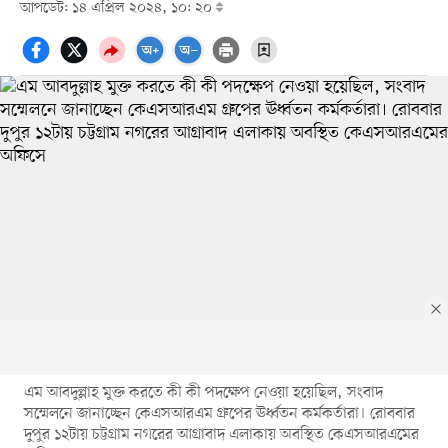
আপডেট: ১৪ এপ্রিল ২০২৪, ১০: ২০
এম আবদুল্লাহ মুক্ত করতে কী কী পদক্ষেপ নেওয়া হয়েছিল, সংবাদ
সম্মেলনে জানাচ্ছেন কেএসআরএম গ্রুপের ঊর্ধ্বতন কর্মকর্তারা। রোববার
দুপুর ১২টায় চট্টগ্রাম নগরের আগ্রাবাদ এলাকায় অবস্থিত কেএসআরএমের