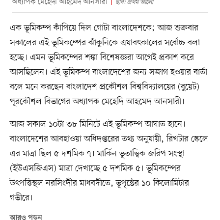
অধ্যাপক মেহেদী আহমেদ আনসারী
ছবি: প্রথম আলো
এক ভূমিকম্প কাঁপিয়ে দিল গোটা বাংলাদেশকে; আজ শুক্রবার
সকালের এই ভূমিকম্পের ঝাঁকুনিকে এযাবৎকালের সর্বোচ্চ বলা
হচ্ছে। এমন ভূমিকম্পের শঙ্কা বিশেষজ্ঞরা আগেই প্রকাশ করে
আসছিলেন। এই ভূমিকম্প বাংলাদেশের জন্য সজাগ হওয়ার বার্তা
বলে মনে করছেন বাংলাদেশ প্রকৌশল বিশ্ববিদ্যালয়ের (বুয়েট)
পূরকৌশল বিভাগের অধ্যাপক মেহেদি আহমেদ আনসারী।
আজ সকাল ১০টা ৩৮ মিনিটে এই ভূমিকম্প আঘাত হানে।
বাংলাদেশের আবহাওয়া অধিদপ্তরের তথ্য অনুযায়ী, রিখটার স্কেলে
এর মাত্রা ছিল ৫ দশমিক ৭। মার্কিন ভূতাত্ত্বিক জরিপ সংস্থা
(ইউএসজিএস) মাত্রা দেখাচ্ছে ৫ দশমিক ৫। ভূমিকম্পের
উৎপত্তিস্থল নরসিংদীর মাধবদীতে, ভূপৃষ্ঠের ১০ কিলোমিটার
গভীরে।
আরও পড়ুন