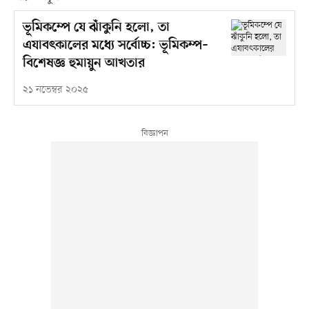
ভূমিকম্পে যে ঝাঁকুনি হলো, তা
এযাবৎকালের মধ্যে সর্বোচ্চ: ভূমিকম্প–
বিশেষজ্ঞ হুমায়ুন আখতার
২১ নভেম্বর ২০২৫