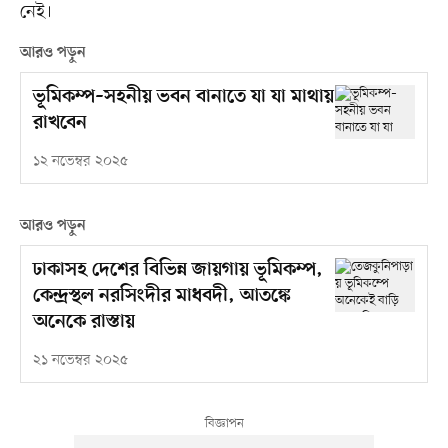
নেই।
আরও পড়ুন
ভূমিকম্প–সহনীয় ভবন বানাতে যা যা মাথায়
রাখবেন
১২ নভেম্বর ২০২৫
আরও পড়ুন
ঢাকাসহ দেশের বিভিন্ন জায়গায় ভূমিকম্প,
কেন্দ্রস্থল নরসিংদীর মাধবদী, আতঙ্কে
অনেকে রাস্তায়
২১ নভেম্বর ২০২৫