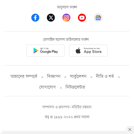
অনুসরণ করুন
মোবাইল অ্যাপস ডাউনলোড করুন
আমাদের সম্পর্কে
বিজ্ঞাপন
সার্কুলেশন
নীতি ও শর্ত
যোগাযোগ
নিউজলেটার
সম্পাদক ও প্রকাশক: মতিউর রহমান
স্বত্ব © ১৯৯৮-২০২৬ প্রথম আলো