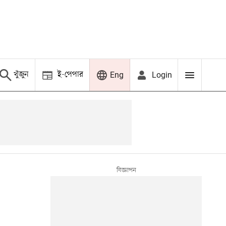
খুঁজুন
ই-পেপার
Login
Eng