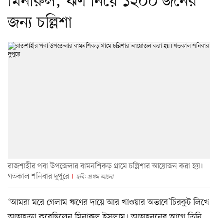
মিনারুল, ঋণ নিয়ে ১২০০ জনের
জন্য চল্লিশা
রাজশাহীর পবা উপজেলার বামনশিকড় গ্রামে চল্লিশার আয়োজন করা হয়।
গতকাল শনিবার দুপুরে
ছবি: প্রথম আলো
‘আমরা মরে গেলাম ঋণের দায়ে আর খাওয়ার অভাবে’চিরকুট লিখে
আত্মহত্যা করেছিলেন মিনারুল ইসলাম। আত্মহননের আগে তিনি