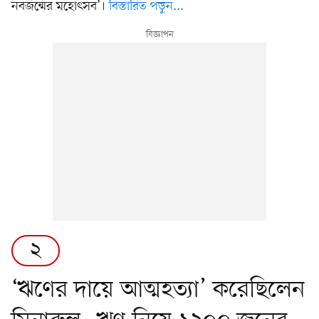
নবজন্মের মহোৎসব’।
বিস্তারিত পড়ুন...
২
‘ঋণের দায়ে আত্মহত্যা’ করেছিলেন