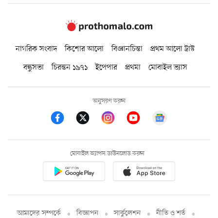
নাগরিক সংবাদ
কিশোর আলো
বিজ্ঞানচিন্তা
প্রথম আলো ট্রাস্ট
বন্ধুসভা
চিরন্তন ১৯৭১
ইপেপার
প্রথমা
মোবাইল ভ্যাস
অনুসরণ করুন
মোবাইল অ্যাপস ডাউনলোড করুন
আমাদের সম্পর্কে
বিজ্ঞাপন
সার্কুলেশন
নীতি ও শর্ত