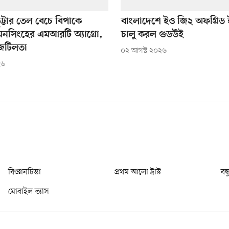
ুট্টার তেল বেচে বিপাকে
বাংলাদেশে ইও জি২ অফগ্রিড ই
নসিংহের এমআরটি অ্যাগ্রো,
চালু করল গুডউই
 জটিলতা
০২ আগস্ট ২০২৬
২৬
বিজ্ঞানচিন্তা
প্রথম আলো ট্রাস্ট
বন্
মোবাইল ভ্যাস