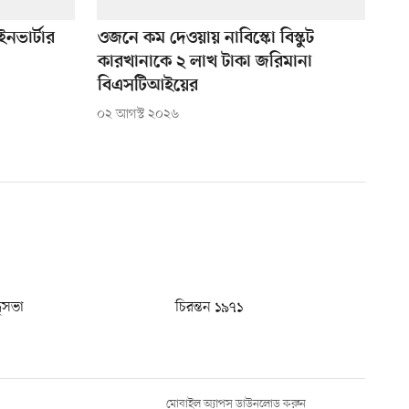
নভার্টার
ওজনে কম দেওয়ায় নাবিস্কো বিস্কুট
কারখানাকে ২ লাখ টাকা জরিমানা
বিএসটিআইয়ের
০২ আগস্ট ২০২৬
ধুসভা
চিরন্তন ১৯৭১
মোবাইল অ্যাপস ডাউনলোড করুন