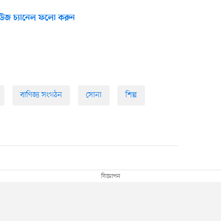
উজ চ্যানেল ফলো করুন
বাণিজ্য সংগঠন
সোনা
শিল্প