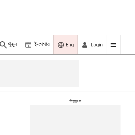
খুঁজুন
ই-পেপার
Login
Eng