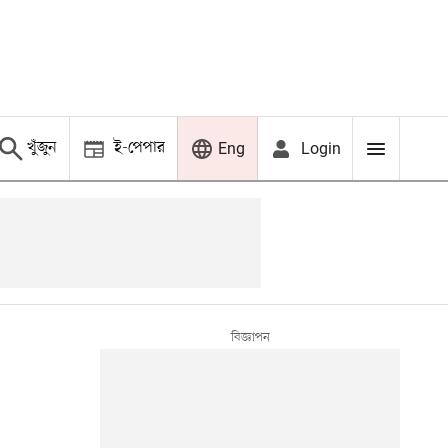
খুঁজুন
ই-পেপার
Login
Eng