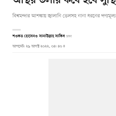
অস্থির ডলার কবে হবে সুস্থ
বিশ্বমন্দার আশঙ্কায় জ্বালানি তেলসহ নানা ধরনের পণ্যম
শওকত হোসেন
ও
সানাউল্লাহ সাকিব
ঢাকা
আপডেট: ২৯ আগস্ট ২০২২, ০৪: ৪০