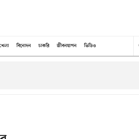
খেলা
বিনোদন
চাকরি
জীবনযাপন
ভিডিও