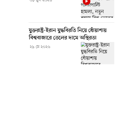
০৮ জুন ২০২৬
যুক্তরাষ্ট্র-ইরান যুদ্ধবিরতি নিয়ে ধোঁয়াশায়
বিশ্ববাজারে তেলের দামে অস্থিরতা
২৯ মে ২০২৬