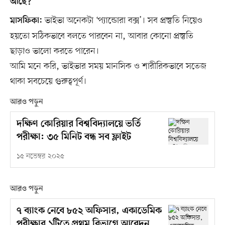
আছে?
ভাইভা অনেকটা ‘প্যান্ডোরা বক্স’। সব প্রস্তুতি নিয়েও
মাসফিকা:
হয়তো সঠিকভাবে বলতে পারবেন না, আবার কোনো প্রস্তুতি
ছাড়াও ভালো করতে পারেন।
আমি মনে করি, ভাইভার সময় মানসিক ও শারীরিকভাবে সতেজ
থাকা সবচেয়ে গুরুত্বপূর্ণ।
আরও পড়ুন
দক্ষিণ কোরিয়ার বিশ্ববিদ্যালয়ে ভর্তি
পরীক্ষা: ৩৫ মিনিট বন্ধ সব ফ্লাইট
১৫ নভেম্বর ২০২৫
আরও পড়ুন
৭ ব্যাংক নেবে ৮৫২ অফিসার, একাডেমিক
পরীক্ষার ১টিতে প্রথম বিভাগে আবেদন