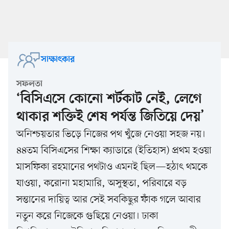
সাক্ষাৎকার
সফলতা
‘বিসিএসে কোনো শর্টকাট নেই, লেগে
থাকার শক্তিই শেষ পর্যন্ত জিতিয়ে দেয়’
অনিশ্চয়তার ভিড়ে নিজের পথ খুঁজে নেওয়া সহজ নয়।
৪৪তম বিসিএসের শিক্ষা ক্যাডারে (ইতিহাস) প্রথম হওয়া
মাসফিকা রহমানের পথটাও এমনই ছিল—হঠাৎ থমকে
যাওয়া, করোনা মহামারি, অসুস্থতা, পরিবারে বড়
সন্তানের দায়িত্ব আর সেই সবকিছুর ফাঁক গলে আবার
নতুন করে নিজেকে গুছিয়ে নেওয়া। ঢাকা