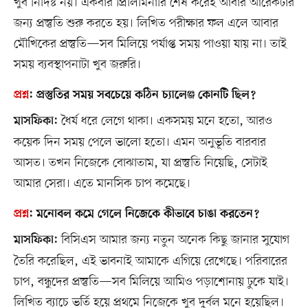
খুব নির্দিষ্ট নয়। একবার প্রিলিমিনারি শেষ করেই আবার আরেকটার
জন্য প্রস্তুতি শুরু করতে হয়। লিখিত পরীক্ষার ফল এলে আবার
মৌখিকের প্রস্তুতি—সব মিলিয়ে পর্যাপ্ত সময় পাওয়া যায় না। তাই
সময় ব্যবস্থাপনাটা খুব জরুরি।
প্রশ্ন
:
প্রস্তুতির সময় সবচেয়ে কঠিন চ্যালেঞ্জ কোনটি ছিল?
ধৈর্য ধরে লেগে থাকা। একসময় মনে হতো, আরও
মাসফিকা:
কয়েক দিন সময় পেলে ভালো হতো। এমন অনুভূতি বারবার
আসত। তখন নিজেকে বোঝাতাম, যা প্রস্তুতি নিয়েছি, সেটাই
আমার সেরা। এতে মানসিক চাপ কমেছে।
প্রশ্ন
:
মনোবল কমে গেলে নিজেকে কীভাবে চাঙা করতেন?
বিসিএস আমার জন্য নতুন অনেক কিছু জানার সুযোগ
মাসফিকা:
তৈরি করেছিল, এই ভাবনাই আমাকে এগিয়ে রেখেছে। পরিবারের
চাপ, বন্ধুদের প্রস্তুতি—সব মিলিয়ে আমিও পড়াশোনায় ঢুকে যাই।
লিখিত ব্যাচে ভর্তি হয়ে প্রথমে নিজেকে খুব দুর্বল মনে হয়েছিল।