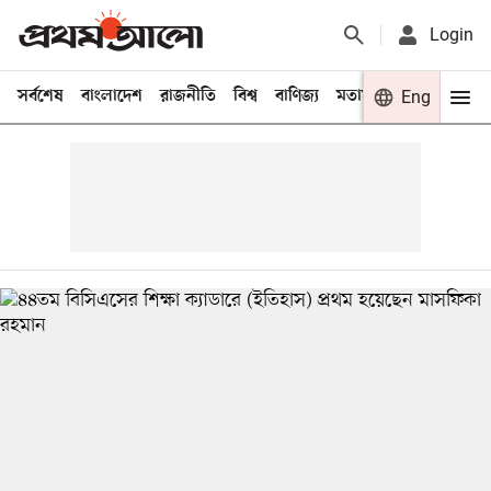
Login
সর্বশেষ
বাংলাদেশ
রাজনীতি
বিশ্ব
বাণিজ্য
মতামত
খেলা
Eng
বিনো