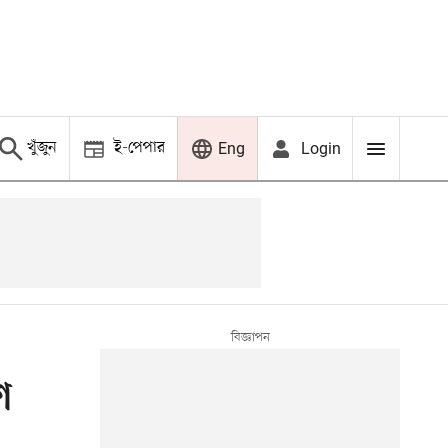
খুঁজুন
ই-পেপার
Login
Eng
শ