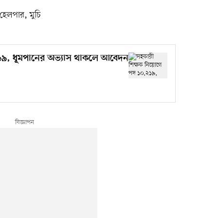
 হেলপার, মুচি
১৯, ধূমপানের অভ্যাস থাকলে আবেদন