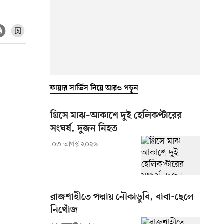
ফায়ার সার্ভিস নিয়ে আরও পড়ুন
গ্রিসে মাঝ–আকাশে দুই হেলিকপ্টারের
সংঘর্ষ, দুজন নিহত
০৩ আগস্ট ২০২৬
রাজশাহীতে পদ্মায় নৌকাডুবি, বাবা-ছেলে
নিখোঁজ