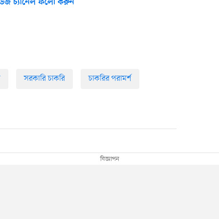
উজ চ্যানেল ফলো করুন
র
সরকারি চাকরি
চাকরির পরামর্শ