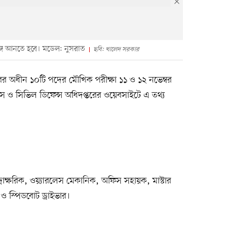
্গে আনতে হবে। মডেল: নুসরাত
ছবি: খালেদ সরকার
তরের অধীন ১০টি পদের মৌখিক পরীক্ষা ১১ ও ১২ নভেম্বর
ভিস ও সিভিল ডিফেন্স অধিদপ্তরের ওয়েবসাইটে এ তথ্য
াক্ষরিক, ওয়‍্যারলেস মেকানিক, অফিস সহায়ক, মাস্টার
) ও স্পিডবোট ড্রাইভার।