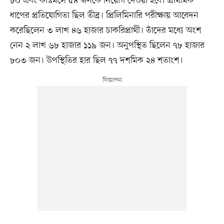
৮০ এবং কাস্টমসে ৫৪ জনকে নিয়োগ দেওয়া হবে। প্রাথমিক
ধাপের প্রতিযোগিতা ছিল তীব্র। প্রিলিমিনারি পরীক্ষায় আবেদন
করেছিলেন ৩ লাখ ৪৬ হাজার চাকরিপ্রার্থী। তাঁদের মধ্যে অংশ
নেন ২ লাখ ৬৮ হাজার ১১৯ জন। অনুপস্থিত ছিলেন ৭৮ হাজার
৮০৩ জন। উপস্থিতির হার ছিল ৭৭ দশমিক ২৪ শতাংশ।