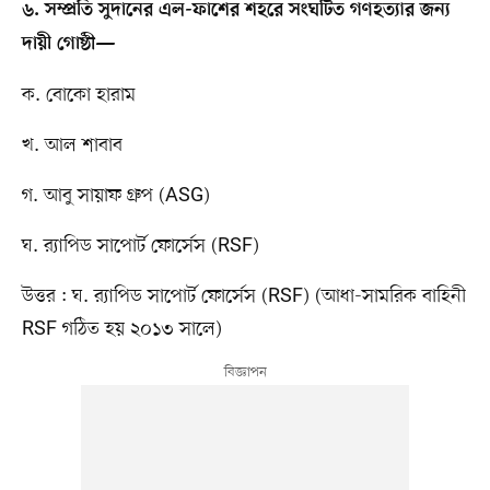
৬. সম্প্রতি সুদানের এল-ফাশের শহরে সংঘটিত গণহত্যার জন্য
দায়ী গোষ্ঠী—
ক. বোকো হারাম
খ. আল শাবাব
গ. আবু সায়াফ গ্রুপ (ASG)
ঘ. র‍্যাপিড সাপোর্ট ফোর্সেস (RSF)
উত্তর : ঘ. র‍্যাপিড সাপোর্ট ফোর্সেস (RSF) (আধা-সামরিক বাহিনী
RSF গঠিত হয় ২০১৩ সালে)