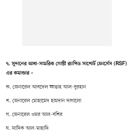
৭. সুদানের আধা-সামরিক গোষ্ঠী র‍্যাপিড সাপোর্ট ফোর্সেস (RSF)
এর কমান্ডার –
ক. জেনারেল আবদেল ফাত্তাহ আল-বুরহান
খ. জেনারেল মোহামেদ হামদান দাগালো
গ. জেনারেল ওমর আল-বশির
ঘ. সাদিক আল-মাহাদি