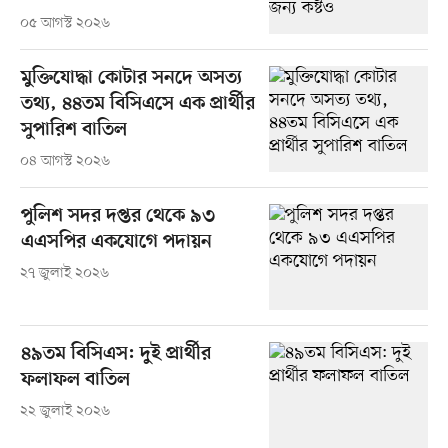
০৫ আগস্ট ২০২৬
মুক্তিযোদ্ধা কোটার সনদে অসত্য
তথ্য, ৪৪তম বিসিএসে এক প্রার্থীর
সুপারিশ বাতিল
০৪ আগস্ট ২০২৬
পুলিশ সদর দপ্তর থেকে ৯৩
এএসপির একযোগে পদায়ন
২৭ জুলাই ২০২৬
৪৯তম বিসিএস: দুই প্রার্থীর
ফলাফল বাতিল
২২ জুলাই ২০২৬