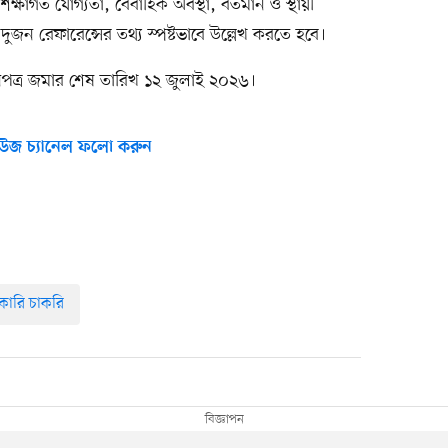
িক্ষাগত যোগ্যতা, বৈবাহিক অবস্থা, বর্তমান ও স্থায়ী
জন রেফারেন্সের তথ্য স্পষ্টভাবে উল্লেখ করতে হবে।
্র জমার শেষ তারিখ ১২ জুলাই ২০২৬।
উজ চ্যানেল ফলো করুন
কারি চাকরি