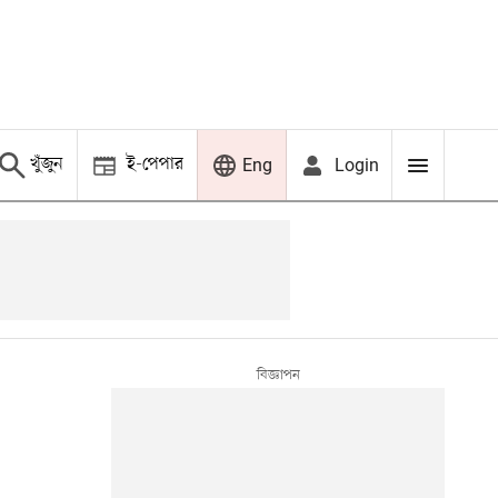
খুঁজুন
ই-পেপার
Login
Eng