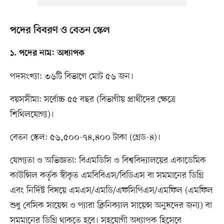
পদের বিবরণ ও বেতন স্কেল
১. পদের নাম: অধ্যাপক
পদসংখ্যা: ৩৬টি বিভাগে মোট ৫৬ জন।
বয়সসীমা: সর্বোচ্চ ৫৫ বছর (বিভাগীয় প্রার্থীদের ক্ষেত্রে
শিথিলযোগ্য)।
বেতন স্কেল: ৫৬,৫০০-৭৪,৪০০ টাকা (গ্রেড-৪)।
যোগ্যতা ও অভিজ্ঞতা: বিএমডিসি ও বিশ্ববিদ্যালয়ের একাডেমিক
কাউন্সিল কর্তৃক স্বীকৃত এমবিবিএস/বিডিএস বা সমমানের ডিগ্রি
এবং নির্দিষ্ট বিষয়ে এমএস/এমডি/এফসিপিএস/এমফিল (এমফিল
শুধু বেসিক সায়েন্স ও প্যারা ক্লিনিক্যাল সায়েন্স অনুষদের জন্য) বা
সমমানের ডিগ্রি থাকতে হবে। সহযোগী অধ্যাপক হিসেবে