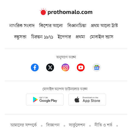
নাগরিক সংবাদ
কিশোর আলো
বিজ্ঞানচিন্তা
প্রথম আলো ট্রাস্ট
বন্ধুসভা
চিরন্তন ১৯৭১
ইপেপার
প্রথমা
মোবাইল ভ্যাস
অনুসরণ করুন
মোবাইল অ্যাপস ডাউনলোড করুন
আমাদের সম্পর্কে
বিজ্ঞাপন
সার্কুলেশন
নীতি ও শর্ত