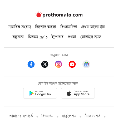
নাগরিক সংবাদ
কিশোর আলো
বিজ্ঞানচিন্তা
প্রথম আলো ট্রাস্ট
বন্ধুসভা
চিরন্তন ১৯৭১
ইপেপার
প্রথমা
মোবাইল ভ্যাস
অনুসরণ করুন
মোবাইল অ্যাপস ডাউনলোড করুন
আমাদের সম্পর্কে
বিজ্ঞাপন
সার্কুলেশন
নীতি ও শর্ত