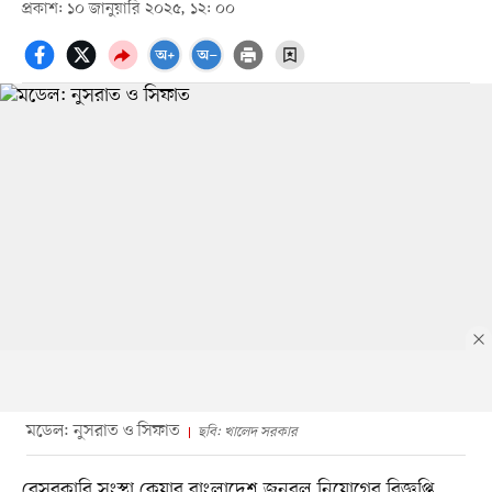
প্রকাশ: ১০ জানুয়ারি ২০২৫, ১২: ০০
মডেল: নুসরাত ও সিফাত
ছবি: খালেদ সরকার
বেসরকারি সংস্থা কেয়ার বাংলাদেশ জনবল নিয়োগের বিজ্ঞপ্তি