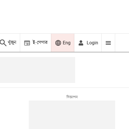
খুঁজুন
ই-পেপার
Login
Eng