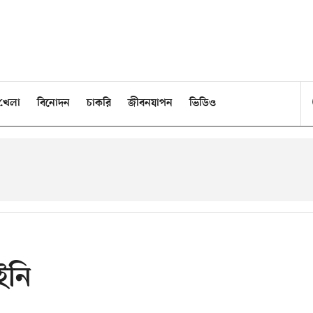
খেলা
বিনোদন
চাকরি
জীবনযাপন
ভিডিও
েইনি