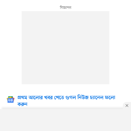
প্রথম আলোর খবর পেতে গুগল নিউজ চ্যানেল ফলো
করুন
By using this site, you agree to our
Privacy Policy
.
OK
থেকে আরও পড়ুন
নিয়োগ