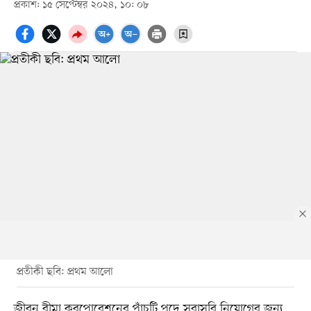
প্রকাশ: ১৫ সেপ্টেম্বর ২০২৪, ১০: ০৮
প্রতীকী ছবি: প্রথম আলো
জীবন বীমা করপোরেশনের পাঁচটি পদে সরাসরি নিয়োগের জন্য