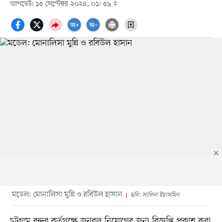
আপডেট: ১৫ সেপ্টেম্বর ২০২৪, ০১: ৫৯
মডেল: মোনালিসা মুন্নি ও রবিউল হাসান
ছবি: সাবিনা ইয়াসমিন
চট্টগ্রাম বন্দর কর্তৃপক্ষে জনবল নিয়োগের জন্য বিজ্ঞপ্তি প্রকাশ করা