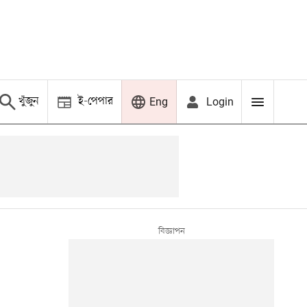
খুঁজুন
ই-পেপার
Login
Eng