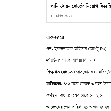
পানি উন্নয়ন বোর্ডের নিয়োগ বিজ্ঞপ
১০ আগস্ট ২০২৫
একনজরে
ইনভেস্টমেন্ট অফিসার (আপটু ইও)
পদ:
: ব্যাংক এশিয়া পিএলসি
প্রতিষ্ঠান
স্নাতকোত্তর (এমবিএ/
শিক্ষাগত যোগ্যতা:
৪-৬ বছর (অন্তত ৩ বছর ইসলাম
অভিজ্ঞতা:
: বাংলাদেশের যেকোনো স্থানে
কর্মস্থল
: ২১ আগস্ট ২০২৫
আবেদনের শেষ তারিখ