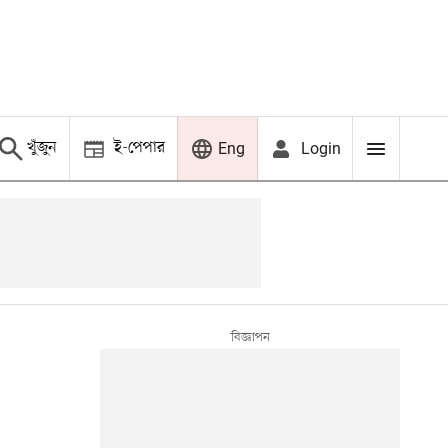
খুঁজুন
ই-পেপার
Login
Eng