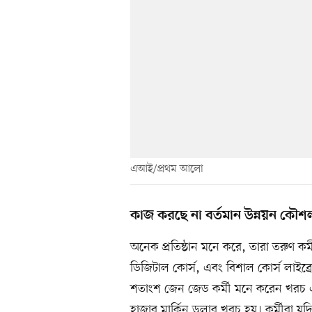
এআই/প্রথম আলো
কাজ করছে না বর্তমান উন্নয়ন কৌশ
অনেক প্রতিষ্ঠান মনে করে, তারা তরুণ কর্
ডিজিটাল কোর্স, এবং বিশাল কোর্স লাইব্রেরি
শতাংশ জেন জেড কর্মী মনে করেন খরচ একট
হাজার মার্কিন ডলার খরচ হয়। কর্মীরা য