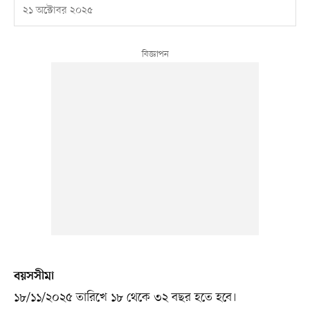
২১ অক্টোবর ২০২৫
বয়সসীমা
১৮/১১/২০২৫ তারিখে ১৮ থেকে ৩২ বছর হতে হবে।