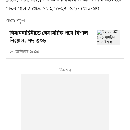
বেতন স্কেল ও গ্রেড: ১০,২০০-২৪, ৬০/- (গ্রেড-১৪)
আরও পড়ুন
বিমানবাহিনীতে বেসামরিক পদে বিশাল
নিয়োগ, পদ ৩০৮
২০ অক্টোবর ২০২৫