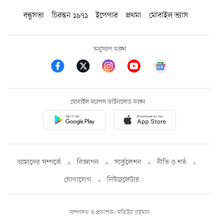
বন্ধুসভা
চিরন্তন ১৯৭১
ইপেপার
প্রথমা
মোবাইল ভ্যাস
অনুসরণ করুন
মোবাইল অ্যাপস ডাউনলোড করুন
আমাদের সম্পর্কে
বিজ্ঞাপন
সার্কুলেশন
নীতি ও শর্ত
যোগাযোগ
নিউজলেটার
সম্পাদক ও প্রকাশক: মতিউর রহমান