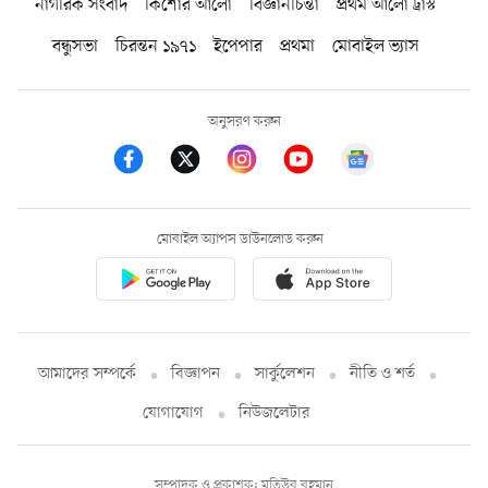
নাগরিক সংবাদ
কিশোর আলো
বিজ্ঞানচিন্তা
প্রথম আলো ট্রাস্ট
বন্ধুসভা
চিরন্তন ১৯৭১
ইপেপার
প্রথমা
মোবাইল ভ্যাস
অনুসরণ করুন
মোবাইল অ্যাপস ডাউনলোড করুন
আমাদের সম্পর্কে
বিজ্ঞাপন
সার্কুলেশন
নীতি ও শর্ত
যোগাযোগ
নিউজলেটার
সম্পাদক ও প্রকাশক: মতিউর রহমান