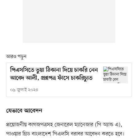
আরও পড়ুন
পিএসসিতে ভুয়া ঠিকানা দিয়ে চাকরি নেন
আবেদ আলী, প্রশ্নপত্র ফাঁসে চাকরিচ্যুত
০৯ জুলাই ২০২৪
যেভাবে আবেদন
প্রয়োজনীয় কাগজপত্রসহ জেনারেল ম্যানেজার (পি অ্যান্ড এ),
পাওয়ার গ্রিড বাংলাদেশ পিএলসি বরাবর আবেদন করতে হবে।