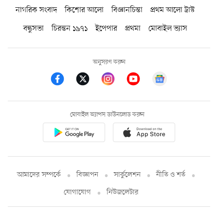
নাগরিক সংবাদ
কিশোর আলো
বিজ্ঞানচিন্তা
প্রথম আলো ট্রাস্ট
বন্ধুসভা
চিরন্তন ১৯৭১
ইপেপার
প্রথমা
মোবাইল ভ্যাস
অনুসরণ করুন
মোবাইল অ্যাপস ডাউনলোড করুন
আমাদের সম্পর্কে
বিজ্ঞাপন
সার্কুলেশন
নীতি ও শর্ত
যোগাযোগ
নিউজলেটার