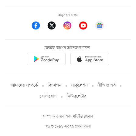
অনুসরণ করুন
মোবাইল অ্যাপস ডাউনলোড করুন
আমাদের সম্পর্কে
বিজ্ঞাপন
সার্কুলেশন
নীতি ও শর্ত
যোগাযোগ
নিউজলেটার
সম্পাদক ও প্রকাশক: মতিউর রহমান
স্বত্ব © ১৯৯৮-২০২৬ প্রথম আলো