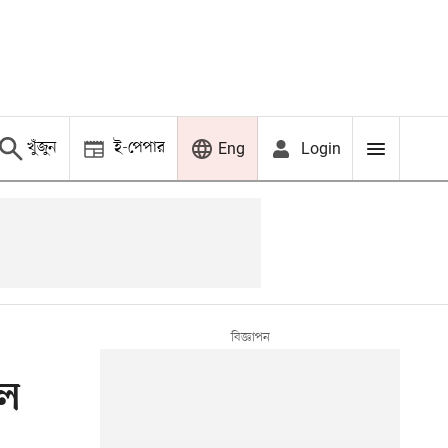
খুঁজুন
ই-পেপার
Login
Eng
েল