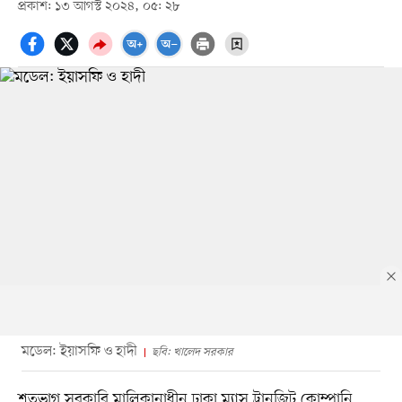
প্রকাশ: ১৩ আগস্ট ২০২৪, ০৫: ২৮
মডেল: ইয়াসফি ও হাদী
ছবি: খালেদ সরকার
শতভাগ সরকারি মালিকানাধীন ঢাকা ম্যাস ট্রানজিট কোম্পানি