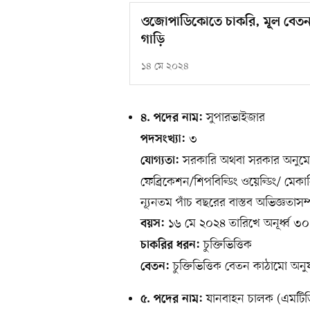
ওজোপাডিকোতে চাকরি, মূল বেতন 
গাড়ি
১৪ মে ২০২৪
সুপারভাইজার
৪. পদের নাম:
৩
পদসংখ্যা:
সরকারি অথবা সরকার অনুমোদি
যোগ্যতা:
ফেব্রিকেশন/শিপবিল্ডিং ওয়েল্ডিং/ মেক
ন্যূনতম পাঁচ বছরের বাস্তব অভিজ্ঞতাসম্
১৬ মে ২০২৪ তারিখে অনূর্ধ্ব ৩০ বছ
বয়স:
চুক্তিভিত্তিক
চাকরির ধরন:
চুক্তিভিত্তিক বেতন কাঠামো অনু
বেতন:
যানবাহন চালক (এমটিড
৫. পদের নাম: