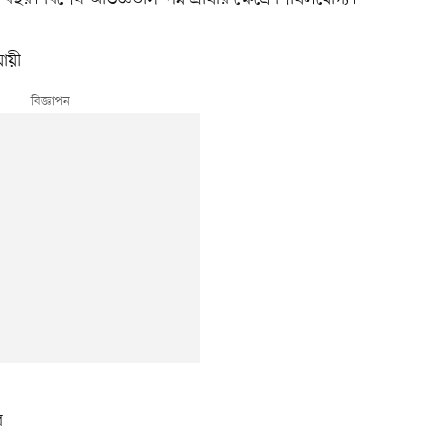
যায়ী
র