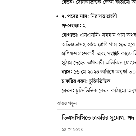
দৈনিকভিত্তিক বেতন কাঠামো অন
বেতন:
নিরাপত্তাপ্রহরী
৭. পদের নাম:
২
পদসংখ্যা:
এসএসসি/ সমমান পাস অথবা সশ
যোগ্যতা:
অভিজ্ঞতাসহ অষ্টম শ্রেণি পাস হতে হবে
প্রশিক্ষণ গ্রহণকারী এবং সংশ্লিষ্ট কাজে 
সুঠাম দেহের অধিকারী অতিরিক্ত যোগ্য
১৬ মে ২০২৪ তারিখে অনূর্ধ্ব ৩০ বছ
বয়স:
চুক্তিভিত্তিক
চাকরির ধরন:
চুক্তিভিত্তিক বেতন কাঠামো অনু
বেতন:
আরও পড়ুন
ডিএসসিসিতে চাকরির সুযোগ, পদ
১৪ মে ২০২৪