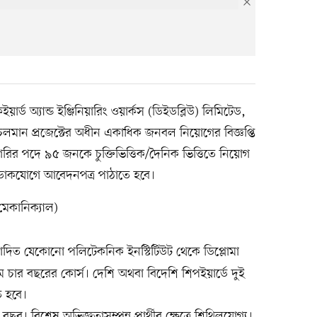
র্ড অ্যান্ড ইঞ্জিনিয়ারিং ওয়ার্কস (ডিইডব্লিউ) লিমিটেড,
গে চলমান প্রজেক্টের অধীন একাধিক জনবল নিয়োগের বিজ্ঞপ্তি
টাগরির পদে ৯৫ জনকে চুক্তিভিত্তিক/দৈনিক ভিত্তিতে নিয়োগ
বা ডাকযোগে আবেদনপত্র পাঠাতে হবে।
েকানিক্যাল)
িত যেকোনো পলিটেকনিক ইনস্টিটিউট থেকে ডিপ্লোমা
 চার বছরের কোর্স। দেশি অথবা বিদেশি শিপইয়ার্ডে দুই
ে হবে।
র। বিশেষ অভিজ্ঞতাসম্পন্ন প্রার্থীর ক্ষেত্রে শিথিলযোগ্য।