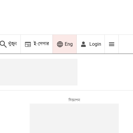
খুঁজুন
ই-পেপার
Login
Eng