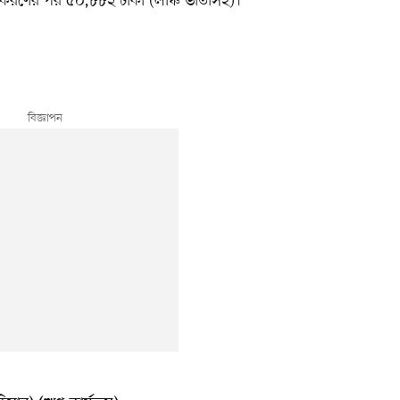
য়ীকরণের পর ৫০,৮৮২ টাকা (লাঞ্চ ভাতাসহ)।