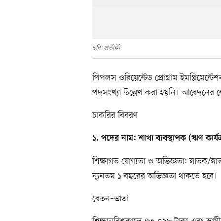
ছবি: প্রতীকী
পিপলস ওরিয়েন্টেড প্রোগ্রাম ইমপ্লিমেন্ট
পদসংখ্যা উল্লেখ করা হয়নি। আবেদনের 
চাকরির বিবরণ
১. পদের নাম: শাখা ব্যবস্থাপক (ঋণ কার্যক
শিক্ষাগত যোগ্যতা ও অভিজ্ঞতা: স্নাতক/স্নাতক
ন্যূনতম ১ বছরের অভিজ্ঞতা থাকতে হবে।
বেতন–ভাতা