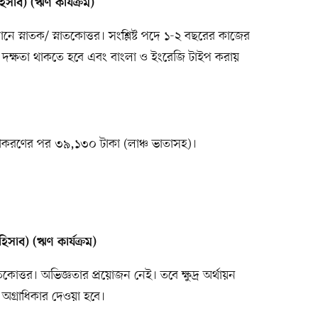
িসাব) (ঋণ কার্যক্রম)
ানে স্নাতক/ স্নাতকোত্তর। সংশ্লিষ্ট পদে ১-২ বছরের কাজের
 দক্ষতা থাকতে হবে এবং বাংলা ও ইংরেজি টাইপ করায়
য়ীকরণের পর ৩৯,১৩০ টাকা (লাঞ্চ ভাতাসহ)।
িসাব) (ঋণ কার্যক্রম)
তকোত্তর। অভিজ্ঞতার প্রয়োজন নেই। তবে ক্ষুদ্র অর্থায়ন
ের অগ্রাধিকার দেওয়া হবে।