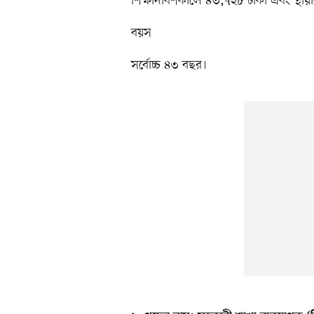
শিক্ষানবিশকালে ৪৩,৭২৮ টাকা এবং স্থা
বয়স
সর্বোচ্চ ৪৩ বছর।