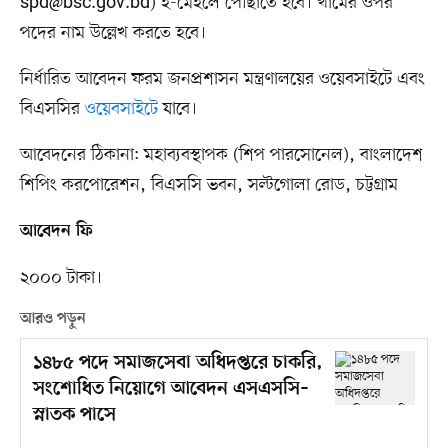
spd@bsc.gov.bd
) ই-মেইলে পৌঁছাতে হবে। খামের ওপর
পদের নাম উল্লেখ করতে হবে।
নির্ধারিত আবেদন ফরম জনপ্রশাসন মন্ত্রণালয়ের ওয়েবসাইটে এবং
বিএসসির
ওয়েবসাইটে
যাবে।
আবেদনের ঠিকানা: মহাব্যবস্থাপক (শিপ পারসোনেল), বাংলাদেশ
শিপিং করপোরেশন, বিএসসি ভবন, সল্টগোলা রোড, চট্টগ্রাম
আবেদন ফি
২০০০ টাকা।
আরও পড়ুন
১৪৮৫ পদে সমাজসেবা অধিদপ্তরে চাকরি,
সংশোধিত নিয়োগে আবেদন এসএসসি–
স্নাতক পাসে