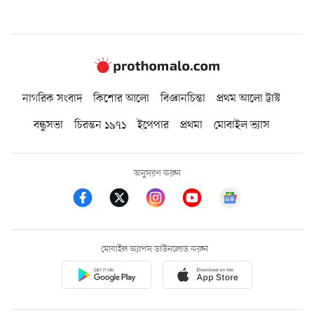
নাগরিক সংবাদ
কিশোর আলো
বিজ্ঞানচিন্তা
প্রথম আলো ট্রাস্ট
বন্ধুসভা
চিরন্তন ১৯৭১
ইপেপার
প্রথমা
মোবাইল ভ্যাস
অনুসরণ করুন
মোবাইল অ্যাপস ডাউনলোড করুন