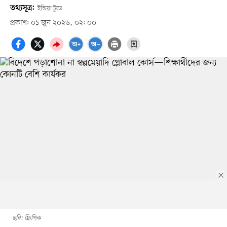
তথ্যসূত্র:
ইন্ডিয়া টুডে
প্রকাশ: ০১ জুন ২০২৬, ০২: ০০
ছবি: ফ্রিপিক