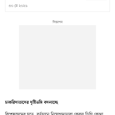
৩০ মে ২০২৬
চাকরিদাতাদের দৃষ্টিভঙ্গি বদলাচ্ছে
বিশেষজ্ঞদের মতে, বর্তমানে নিয়োগদাতারা কেবল ডিগ্রি কোথা