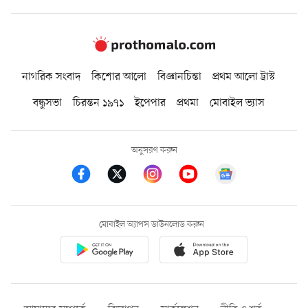
নাগরিক সংবাদ
কিশোর আলো
বিজ্ঞানচিন্তা
প্রথম আলো ট্রাস্ট
বন্ধুসভা
চিরন্তন ১৯৭১
ইপেপার
প্রথমা
মোবাইল ভ্যাস
অনুসরণ করুন
মোবাইল অ্যাপস ডাউনলোড করুন