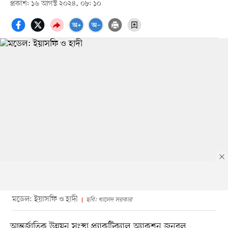
প্রকাশ: ১৬ আগস্ট ২০২৪, ০৮: ১০
মডেল: ইয়াসফি ও হাদী
ছবি: খালেদ সরকার
আন্তর্জাতিক উন্নয়ন সংস্থা প্র্যাকটিক্যাল অ্যাকশন জনবল