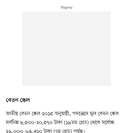
বেতন স্কেল
জাতীয় বেতন স্কেল ২০১৫ অনুযায়ী, পদভেদে মূল বেতন স্কেল
সর্বনিম্ন ৮,৫০০-২০,৫৭০ টাকা (১৯তম গ্রেড) থেকে সর্বোচ্চ
২৯,০০০-৬৩,৪১০ টাকা (৭ম গ্রেড) পর্যন্ত।