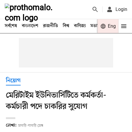
Login
সর্বশেষ
বাংলাদেশ
রাজনীতি
বিশ্ব
বাণিজ্য
মতামত
খেলা
Eng
বিনো
নিয়োগ
মেরিটাইম ইউনিভার্সিটিতে কর্মকর্তা-
কর্মচারী পদে চাকরির সুযোগ
লেখা:
চাকরি-বাকরি ডেস্ক