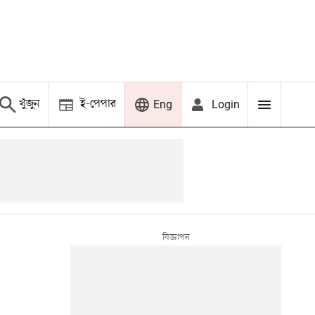
খুঁজুন
ই-পেপার
Login
Eng