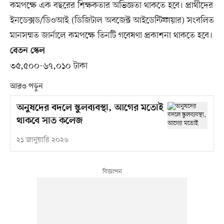
কমপক্ষে এক বছরের শিক্ষকতার অভিজ্ঞতা থাকতে হবে। প্রার্থীদের
ইনডেক্সড/ডিওআই (ডিজিটাল অবজেক্ট আইডেন্টিফায়ার) সংবলিত
মানসম্মত জার্নালে কমপক্ষে তিনটি গবেষণা প্রকাশনা থাকতে হবে।
বেতন স্কেল
৩৫,৫০০-৬৭,০১০ টাকা
আরও পড়ুন
অনুষদের বদলে স্কুলব্যবস্থা, আগের মতোই
থাকবে সাত কলেজ
২১ জানুয়ারি ২০২৬