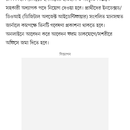
সহকারী অধ্যাপক পদে নিয়োগ দেওয়া হবে। প্রার্থীদের ইনডেক্সড/
ডিওআই (ডিজিটাল অবজেক্ট আইডেন্টিফায়ার) সংবলিত মানসম্মত
জার্নালে কমপক্ষে তিনটি গবেষণা প্রকাশনা থাকতে হবে।
অনলাইনে আবেদন করে আবেদন ফরম ডাকযোগে/সশরীরে
অফিসে জমা দিতে হবে।