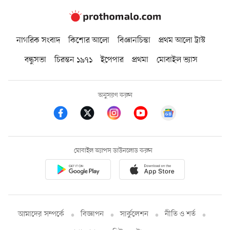
নাগরিক সংবাদ
কিশোর আলো
বিজ্ঞানচিন্তা
প্রথম আলো ট্রাস্ট
বন্ধুসভা
চিরন্তন ১৯৭১
ইপেপার
প্রথমা
মোবাইল ভ্যাস
অনুসরণ করুন
মোবাইল অ্যাপস ডাউনলোড করুন
আমাদের সম্পর্কে
বিজ্ঞাপন
সার্কুলেশন
নীতি ও শর্ত