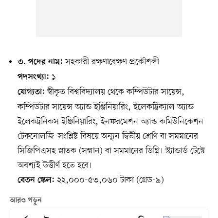
সহকারী রক্ষণাবেক্ষণ প্রকৌশলী
৩. পদের নাম:
১
পদসংখ্যা:
স্বীকৃত বিশ্ববিদ্যালয় থেকে কম্পিউটার সায়েন্স,
যোগ্যতা:
কম্পিউটার সায়েন্স অ্যান্ড ইঞ্জিনিয়ারিং, ইলেকট্রিক্যাল অ্যান্ড
ইলেকট্রনিকস ইঞ্জিনিয়ারিং, ইনফরমেশন অ্যান্ড কমিউনিকেশন
টেকনোলজি–সংশ্লিষ্ট বিষয়ে অন্যূন দ্বিতীয় শ্রেণি বা সমমানের
সিজিপিএসহ স্নাতক (সম্মান) বা সমমানের ডিগ্রি। স্ট্যান্ডার্ড টেস্টে
অবশ্যই উত্তীর্ণ হতে হবে।
২২,০০০-৫৩,০৬০ টাকা (গ্রেড-৯)
বেতন স্কেল:
আরও পড়ুন