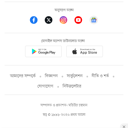
অনুসরণ করুন
মোবাইল অ্যাপস ডাউনলোড করুন
আমাদের সম্পর্কে
বিজ্ঞাপন
সার্কুলেশন
নীতি ও শর্ত
যোগাযোগ
নিউজলেটার
সম্পাদক ও প্রকাশক: মতিউর রহমান
স্বত্ব © ১৯৯৮-২০২৬ প্রথম আলো