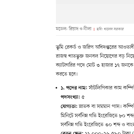
মডেল: রিয়াদ ও নীলা
ছবি: খালেদ সরকার
ভূমি রেকর্ড ও জরিপ অধিদপ্তরের আওতা
রাজস্ব খাতভুক্ত জনবল নিয়োগের বড় নিয়োগ 
ক্যাটাগরির পদে মোট ৩ হাজার ১৭ জনকে 
করতে হবে।
সাঁটলিপিকার কাম কম্প
১. পদের নাম:
৫
পদসংখ্যা:
স্নাতক বা সমমান পাস। কম্পিউ
যোগ্যতা:
মিনিটে সর্বনিম্ন গতি ইংরেজিতে ৮০ শব্দ 
সর্বনিম্ন গতি ইংরেজিতে ৩০ শব্দ ও বাংল
১১,০০০-২৬,৫৯০ টাকা (গ
বেতন স্কেল: