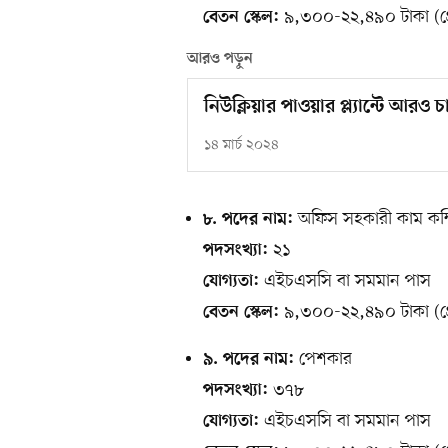
৯,৩০০-২২,৪৯০ টাকা (গ্
বেতন স্কেল:
আরও পড়ুন
নিউক্লিয়ার পাওয়ার প্ল্যান্টে আর
১৪ মার্চ ২০২৪
অফিস সহকারী কাম কম্পি
৮. পদের নাম:
২১
পদসংখ্যা:
এইচএসসি বা সমমান পাস
যোগ্যতা:
৯,৩০০-২২,৪৯০ টাকা (গ্
বেতন স্কেল:
পেশকার
৯. পদের নাম:
৩৭৮
পদসংখ্যা:
এইচএসসি বা সমমান পাস
যোগ্যতা: