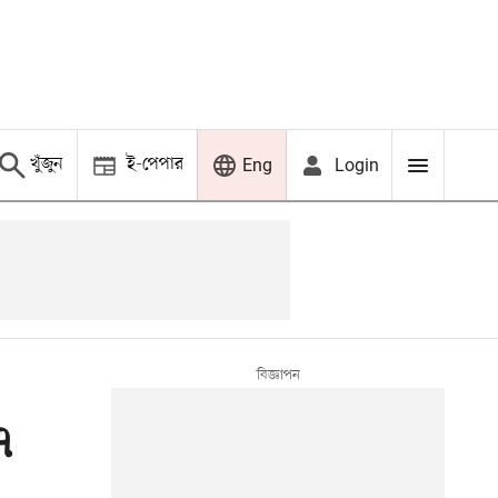
খুঁজুন
ই-পেপার
Login
Eng
৭