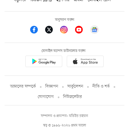
বন্ধুসভা
চিরন্তন ১৯৭১
ইপেপার
প্রথমা
মোবাইল ভ্যাস
অনুসরণ করুন
মোবাইল অ্যাপস ডাউনলোড করুন
আমাদের সম্পর্কে
বিজ্ঞাপন
সার্কুলেশন
নীতি ও শর্ত
যোগাযোগ
নিউজলেটার
সম্পাদক ও প্রকাশক: মতিউর রহমান
স্বত্ব © ১৯৯৮-২০২৬ প্রথম আলো