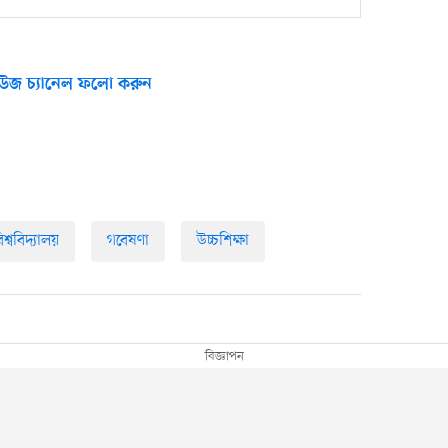
উজ চ্যানেল ফলো করুন
শ্ববিদ্যালয়
গবেষণা
উচ্চশিক্ষা