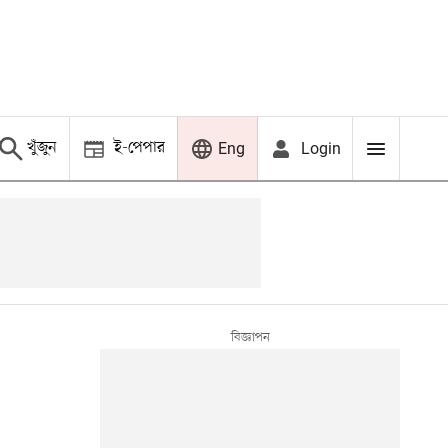
খুঁজুন
ই-পেপার
Login
Eng