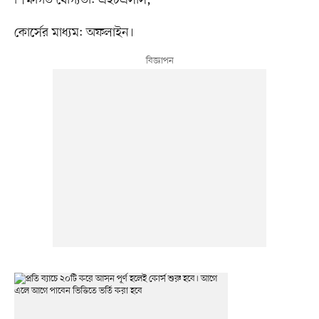
শিক্ষাগত যোগ্যতা: এইচএসসি,
কোর্সের মাধ্যম: অফলাইন।