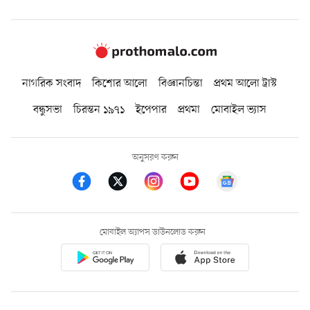
নাগরিক সংবাদ
কিশোর আলো
বিজ্ঞানচিন্তা
প্রথম আলো ট্রাস্ট
বন্ধুসভা
চিরন্তন ১৯৭১
ইপেপার
প্রথমা
মোবাইল ভ্যাস
অনুসরণ করুন
মোবাইল অ্যাপস ডাউনলোড করুন