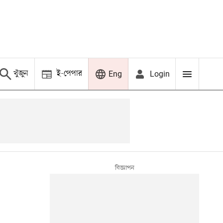
খুঁজুন
ই-পেপার
Login
Eng