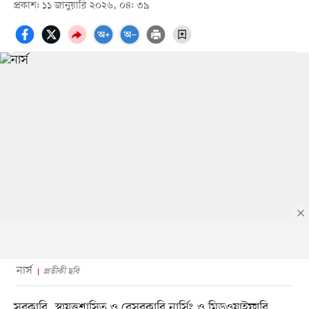
প্রকাশ: ১১ জানুয়ারি ২০২৬, ০৪: ৩৯
নার্স
প্রতীকী ছবি
সরকারি, স্বায়ত্তশাসিত ও বেসরকারি নার্সিং ও মিডওয়াইফারি