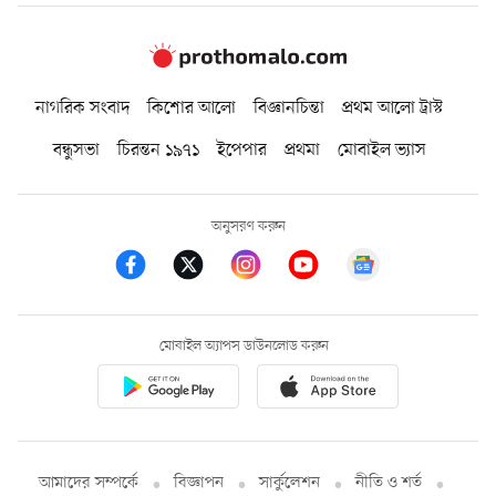
নাগরিক সংবাদ
কিশোর আলো
বিজ্ঞানচিন্তা
প্রথম আলো ট্রাস্ট
বন্ধুসভা
চিরন্তন ১৯৭১
ইপেপার
প্রথমা
মোবাইল ভ্যাস
অনুসরণ করুন
মোবাইল অ্যাপস ডাউনলোড করুন
আমাদের সম্পর্কে
বিজ্ঞাপন
সার্কুলেশন
নীতি ও শর্ত